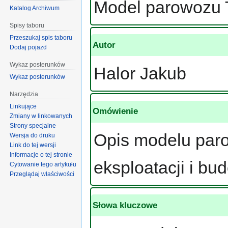
Model parowozu 
Katalog Archiwum
Spisy taboru
Przeszukaj spis taboru
Autor
Dodaj pojazd
Wykaz posterunków
Halor Jakub
Wykaz posterunków
Narzędzia
Linkujące
Omówienie
Zmiany w linkowanych
Strony specjalne
Opis modelu paro
Wersja do druku
Link do tej wersji
Informacje o tej stronie
eksploatacji i bu
Cytowanie tego artykułu
Przeglądaj właściwości
Słowa kluczowe