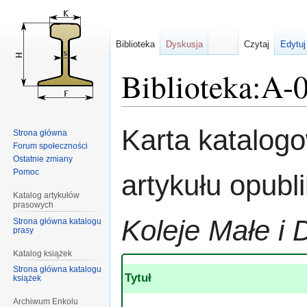
Biblioteka
Dyskusja
Czytaj
Edytuj
Biblioteka:A-
Przejdź
Przejdź
Karta katalog
Strona główna
do
do
Forum społeczności
nawigacji
wyszukiwania
Ostatnie zmiany
Pomoc
artykułu opub
Katalog artykułów
prasowych
Koleje Małe i 
Strona główna katalogu
prasy
Katalog książek
Strona główna katalogu
Tytuł
książek
Archiwum Enkolu