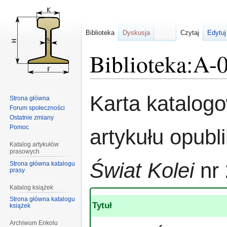
Biblioteka
Dyskusja
Czytaj
Edytuj
Biblioteka:A-
Przejdź
Przejdź
Karta katalog
Strona główna
do
do
Forum społeczności
nawigacji
wyszukiwania
Ostatnie zmiany
Pomoc
artykułu opub
Katalog artykułów
prasowych
Świat Kolei
nr 
Strona główna katalogu
prasy
Katalog książek
Strona główna katalogu
Tytuł
książek
Archiwum Enkolu