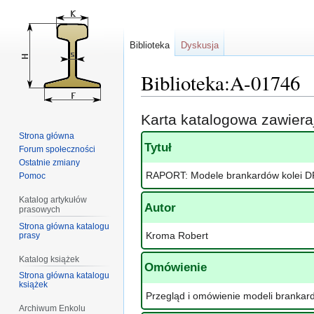
Biblioteka
Dyskusja
Biblioteka:A-01746
Przejdź
Przejdź
Karta katalogowa zawier
do
do
Strona główna
nawigacji
wyszukiwania
Tytuł
Forum społeczności
Ostatnie zmiany
RAPORT: Modele brankardów kolei D
Pomoc
Katalog artykułów
Autor
prasowych
Strona główna katalogu
Kroma Robert
prasy
Katalog książek
Omówienie
Strona główna katalogu
książek
Przegląd i omówienie modeli brankar
Archiwum Enkolu