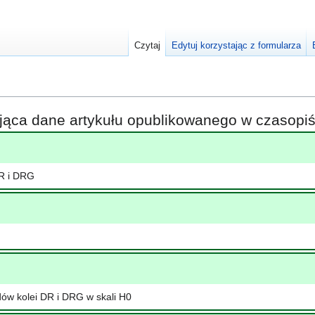
Czytaj
Edytuj korzystając z formularza
ająca dane artykułu opublikowanego w czasop
R i DRG
dów kolei DR i DRG w skali H0