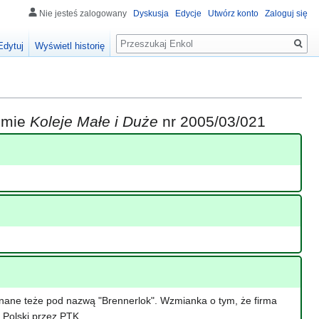
Nie jesteś zalogowany
Dyskusja
Edycje
Utwórz konto
Zaloguj się
Szukaj
Edytuj
Wyświetl historię
iśmie
Koleje Małe i Duże
nr 2005/03/021
 znane teże pod nazwą "Brennerlok". Wzmianka o tym, że firma
 Polski przez PTK