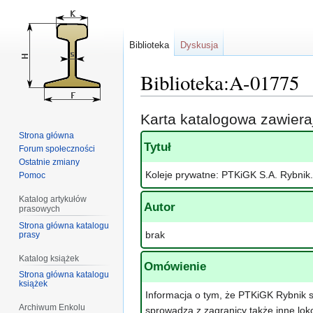
Biblioteka
Dyskusja
Biblioteka:A-01775
Przejdź
Przejdź
Karta katalogowa zawier
do
do
Strona główna
nawigacji
wyszukiwania
Tytuł
Forum społeczności
Ostatnie zmiany
Koleje prywatne: PTKiGK S.A. Rybnik.
Pomoc
Katalog artykułów
Autor
prasowych
Strona główna katalogu
brak
prasy
Katalog książek
Omówienie
Strona główna katalogu
książek
Informacja o tym, że PTKiGK Rybnik s
Archiwum Enkolu
sprowadza z zagranicy także inne lo