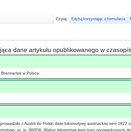
Czytaj
Edytuj korzystając z formularza
ająca dane artykułu opublikowanego w czasop
 Brennerlok w Polsce
prowadziło z Austrii do Polski dwie lokomotywy austriackiej serii 1822
komotywy, m. in. 060DA. Wykaz lokomotyw tego typu sprowadzonych do