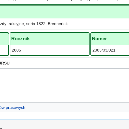
zdy trakcyjne, seria 1822, Brennerlok
Rocznik
Numer
2005
2005/03/021
URSU
ułów prasowych