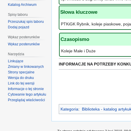
Katalog Archiwum
Słowa kluczowe
Spisy taboru
Przeszukaj spis taboru
PTKiGK Rybnik, koleje piaskowe, poja
Dodaj pojazd
Wykaz posterunków
Czasopismo
Wykaz posterunków
Koleje Małe i Duże
Narzędzia
Linkujące
INFORMACJE NA POTRZEBY KONK
Zmiany w linkowanych
Strony specjalne
Wersja do druku
Link do tej wersji
Informacje o tej stronie
Cytowanie tego artykułu
Przeglądaj właściwości
Kategoria
:
Biblioteka - katalog artyk