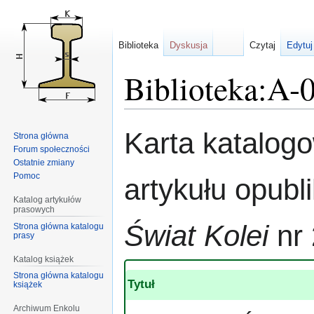
Biblioteka
Dyskusja
Czytaj
Edytuj
Biblioteka:A-
Przejdź
Przejdź
Karta katalog
Strona główna
do
do
Forum społeczności
nawigacji
wyszukiwania
Ostatnie zmiany
Pomoc
artykułu opub
Katalog artykułów
prasowych
Świat Kolei
nr 
Strona główna katalogu
prasy
Katalog książek
Strona główna katalogu
Tytuł
książek
Archiwum Enkolu