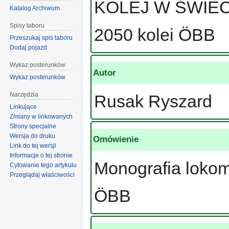
KOLEJ W ŚWIECIE
Katalog Archiwum
Spisy taboru
2050 kolei ÖBB
Przeszukaj spis taboru
Dodaj pojazd
Wykaz posterunków
Autor
Wykaz posterunków
Narzędzia
Rusak Ryszard
Linkujące
Zmiany w linkowanych
Strony specjalne
Wersja do druku
Omówienie
Link do tej wersji
Informacje o tej stronie
Monografia lokom
Cytowanie tego artykułu
Przeglądaj właściwości
ÖBB