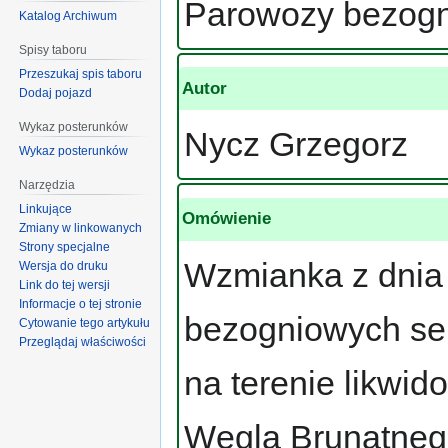
Parowozy bezogn
Katalog Archiwum
Spisy taboru
Przeszukaj spis taboru
Autor
Dodaj pojazd
Wykaz posterunków
Nycz Grzegorz
Wykaz posterunków
Narzędzia
Linkujące
Omówienie
Zmiany w linkowanych
Strony specjalne
Wzmianka z dnia
Wersja do druku
Link do tej wersji
Informacje o tej stronie
bezogniowych ser
Cytowanie tego artykułu
Przeglądaj właściwości
na terenie likwi
Węgla Brunatnego