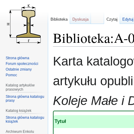
Biblioteka
Dyskusja
Czytaj
Edytuj
Biblioteka:A-
Przejdź
Przejdź
Karta katalog
Strona główna
do
do
Forum społeczności
nawigacji
wyszukiwania
Ostatnie zmiany
Pomoc
artykułu opub
Katalog artykułów
prasowych
Koleje Małe i 
Strona główna katalogu
prasy
Katalog książek
Strona główna katalogu
Tytuł
książek
Archiwum Enkolu