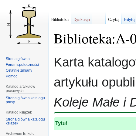
Biblioteka
Dyskusja
Czytaj
Edytuj
Biblioteka:A-
Przejdź
Przejdź
Karta katalog
Strona główna
do
do
Forum społeczności
nawigacji
wyszukiwania
Ostatnie zmiany
Pomoc
artykułu opub
Katalog artykułów
prasowych
Koleje Małe i 
Strona główna katalogu
prasy
Katalog książek
Strona główna katalogu
Tytuł
książek
Archiwum Enkolu