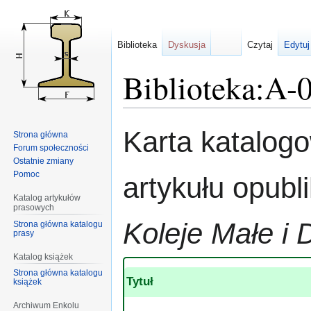
Biblioteka
Dyskusja
Czytaj
Edytuj
Biblioteka:A-
Przejdź
Przejdź
Karta katalog
Strona główna
do
do
Forum społeczności
nawigacji
wyszukiwania
Ostatnie zmiany
Pomoc
artykułu opub
Katalog artykułów
prasowych
Koleje Małe i 
Strona główna katalogu
prasy
Katalog książek
Strona główna katalogu
Tytuł
książek
Archiwum Enkolu