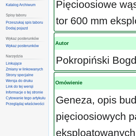
Pięcioosiowe wą
Katalog Archiwum
Spisy taboru
tor 600 mm eksp
Przeszukaj spis taboru
Dodaj pojazd
Wykaz posterunków
Autor
Wykaz posterunków
Narzędzia
Pokropiński Bog
Linkujące
Zmiany w linkowanych
Strony specjalne
Wersja do druku
Omówienie
Link do tej wersji
Informacje o tej stronie
Geneza, opis bud
Cytowanie tego artykułu
Przeglądaj właściwości
pięcioosiowych 
eksploatowanych 