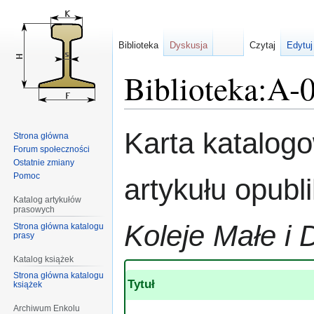
Biblioteka
Dyskusja
Czytaj
Edytuj
Biblioteka:A-
Przejdź
Przejdź
Karta katalog
Strona główna
do
do
Forum społeczności
nawigacji
wyszukiwania
Ostatnie zmiany
Pomoc
artykułu opub
Katalog artykułów
prasowych
Koleje Małe i 
Strona główna katalogu
prasy
Katalog książek
Strona główna katalogu
Tytuł
książek
Archiwum Enkolu