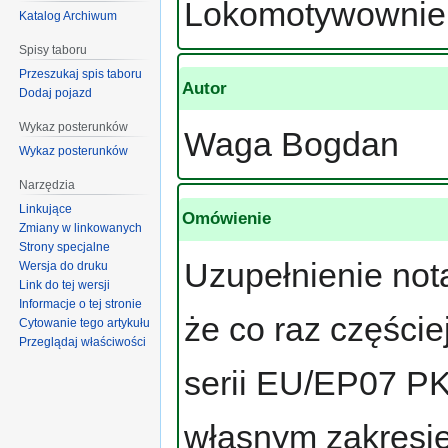
Lokomotywownie 
Katalog Archiwum
Spisy taboru
Przeszukaj spis taboru
Autor
Dodaj pojazd
Wykaz posterunków
Waga Bogdan
Wykaz posterunków
Narzędzia
Linkujące
Omówienie
Zmiany w linkowanych
Strony specjalne
Uzupełnienie nota
Wersja do druku
Link do tej wersji
Informacje o tej stronie
że co raz części
Cytowanie tego artykułu
Przeglądaj właściwości
serii EU/EP07 P
własnym zakresie