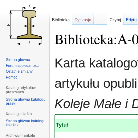
Biblioteka
Dyskusja
Czytaj
Edytuj
Biblioteka:A-
Przejdź
Przejdź
Karta katalog
Strona główna
do
do
Forum społeczności
nawigacji
wyszukiwania
Ostatnie zmiany
Pomoc
artykułu opub
Katalog artykułów
prasowych
Koleje Małe i 
Strona główna katalogu
prasy
Katalog książek
Strona główna katalogu
Tytuł
książek
Archiwum Enkolu