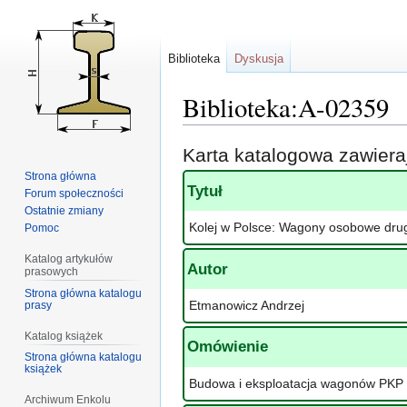
Biblioteka
Dyskusja
Biblioteka:A-02359
Przejdź
Przejdź
Karta katalogowa zawier
do
do
Strona główna
nawigacji
wyszukiwania
Tytuł
Forum społeczności
Ostatnie zmiany
Kolej w Polsce: Wagony osobowe drugi
Pomoc
Katalog artykułów
Autor
prasowych
Strona główna katalogu
Etmanowicz Andrzej
prasy
Katalog książek
Omówienie
Strona główna katalogu
książek
Budowa i eksploatacja wagonów PKP I
Archiwum Enkolu