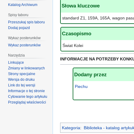
Katalog Archiwum
Słowa kluczowe
Spisy taboru
standard Z1, 159A, 165A, wagon pas
Przeszukaj spis taboru
Dodaj pojazd
Czasopismo
Wykaz posterunków
Wykaz posterunków
Świat Kolei
Narzędzia
INFORMACJE NA POTRZEBY KONK
Linkujące
Zmiany w linkowanych
Dodany przez
Strony specjalne
Wersja do druku
Link do tej wersji
Piechu
Informacje o tej stronie
Cytowanie tego artykułu
Przeglądaj właściwości
Kategoria
:
Biblioteka - katalog artyk