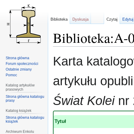
Biblioteka
Dyskusja
Czytaj
Edytuj
Biblioteka:A-
Przejdź
Przejdź
Karta katalog
Strona główna
do
do
Forum społeczności
nawigacji
wyszukiwania
Ostatnie zmiany
Pomoc
artykułu opub
Katalog artykułów
prasowych
Świat Kolei
nr 
Strona główna katalogu
prasy
Katalog książek
Strona główna katalogu
Tytuł
książek
Archiwum Enkolu