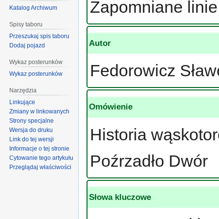
Zapomniane lini
Katalog Archiwum
Spisy taboru
Przeszukaj spis taboru
Autor
Dodaj pojazd
Wykaz posterunków
Fedorowicz Sław
Wykaz posterunków
Narzędzia
Linkujące
Omówienie
Zmiany w linkowanych
Strony specjalne
Historia wąskotor
Wersja do druku
Link do tej wersji
Informacje o tej stronie
Poźrzadło Dwór
Cytowanie tego artykułu
Przeglądaj właściwości
Słowa kluczowe