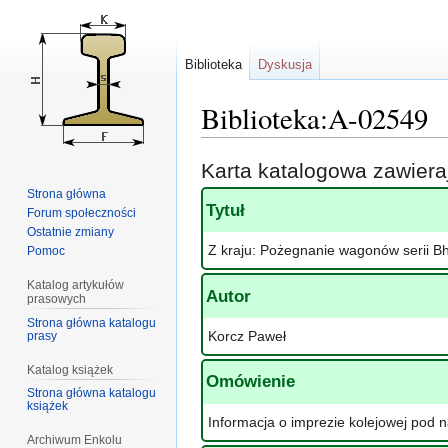
Biblioteka
Dyskusja
Biblioteka:A-02549
Przejdź
Przejdź
Karta katalogowa zawier
do
do
Strona główna
nawigacji
wyszukiwania
Tytuł
Forum społeczności
Ostatnie zmiany
Z kraju: Pożegnanie wagonów serii B
Pomoc
Katalog artykułów
Autor
prasowych
Strona główna katalogu
Korcz Paweł
prasy
Katalog książek
Omówienie
Strona główna katalogu
książek
Informacja o imprezie kolejowej pod 
Archiwum Enkolu