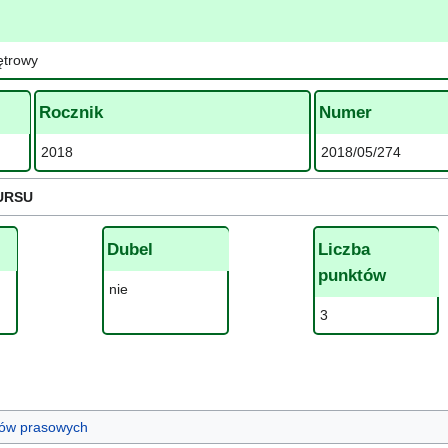
ętrowy
Rocznik
Numer
2018
2018/05/274
URSU
Dubel
Liczba
punktów
nie
3
ułów prasowych