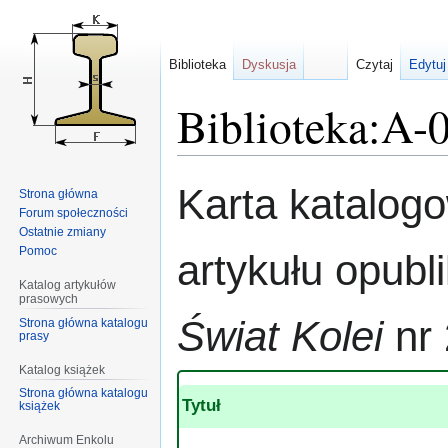
Biblioteka
Dyskusja
Czytaj
Edytuj
Biblioteka:A-
Przejdź
Przejdź
Karta katalog
Strona główna
do
do
Forum społeczności
nawigacji
wyszukiwania
Ostatnie zmiany
Pomoc
artykułu opub
Katalog artykułów
prasowych
Świat Kolei
nr 
Strona główna katalogu
prasy
Katalog książek
Strona główna katalogu
Tytuł
książek
Archiwum Enkolu