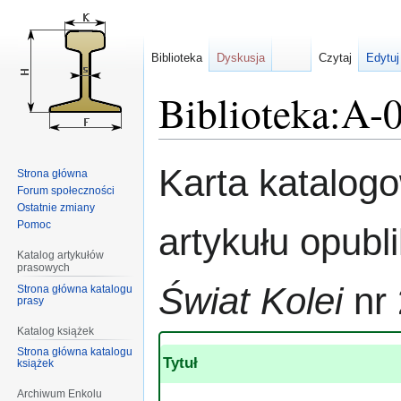
Biblioteka
Dyskusja
Czytaj
Edytuj
Biblioteka:A-
Przejdź
Przejdź
Karta katalog
Strona główna
do
do
Forum społeczności
nawigacji
wyszukiwania
Ostatnie zmiany
Pomoc
artykułu opub
Katalog artykułów
prasowych
Świat Kolei
nr 
Strona główna katalogu
prasy
Katalog książek
Strona główna katalogu
Tytuł
książek
Archiwum Enkolu