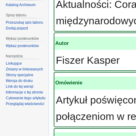
Aktualności: Cor
Katalog Archiwum
Spisy taboru
międzynarodowy
Przeszukaj spis taboru
Dodaj pojazd
Wykaz posterunków
Autor
Wykaz posterunków
Narzędzia
Fiszer Kasper
Linkujące
Zmiany w linkowanych
Strony specjalne
Wersja do druku
Omówienie
Link do tej wersji
Informacje o tej stronie
Artykuł poświęc
Cytowanie tego artykułu
Przeglądaj właściwości
połączeniom w re