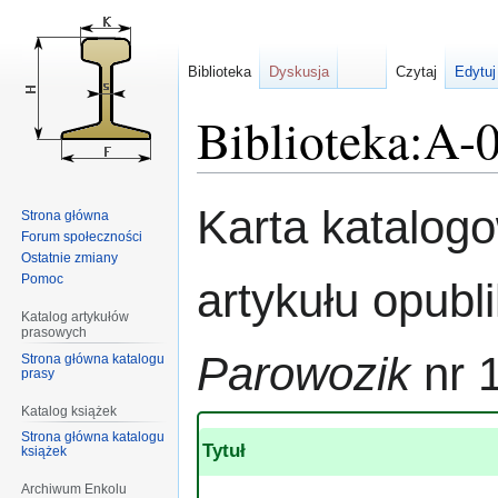
Biblioteka
Dyskusja
Czytaj
Edytuj
Biblioteka:A-
Przejdź
Przejdź
Karta katalog
Strona główna
do
do
Forum społeczności
nawigacji
wyszukiwania
Ostatnie zmiany
Pomoc
artykułu opub
Katalog artykułów
prasowych
Parowozik
nr 
Strona główna katalogu
prasy
Katalog książek
Strona główna katalogu
Tytuł
książek
Archiwum Enkolu