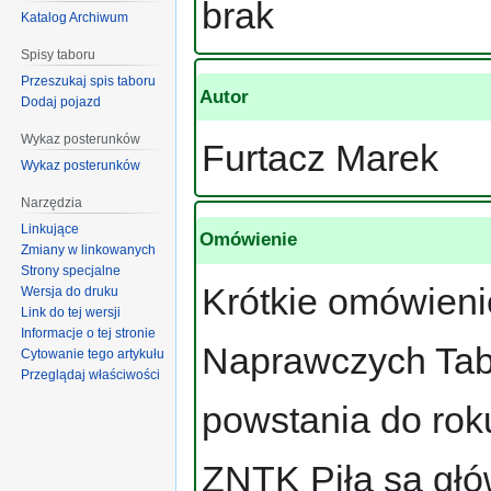
brak
Katalog Archiwum
Spisy taboru
Przeszukaj spis taboru
Autor
Dodaj pojazd
Wykaz posterunków
Furtacz Marek
Wykaz posterunków
Narzędzia
Linkujące
Omówienie
Zmiany w linkowanych
Strony specjalne
Krótkie omówienie
Wersja do druku
Link do tej wersji
Informacje o tej stronie
Naprawczych Tabo
Cytowanie tego artykułu
Przeglądaj właściwości
powstania do rok
ZNTK Piła są głó