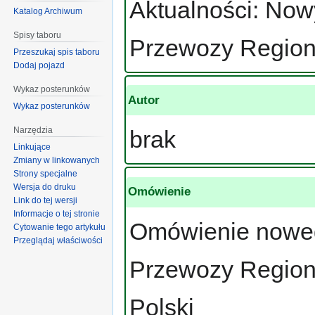
Aktualności: Now
Katalog Archiwum
Spisy taboru
Przewozy Region
Przeszukaj spis taboru
Dodaj pojazd
Wykaz posterunków
Autor
Wykaz posterunków
Narzędzia
brak
Linkujące
Zmiany w linkowanych
Strony specjalne
Wersja do druku
Omówienie
Link do tej wersji
Informacje o tej stronie
Omówienie nowego
Cytowanie tego artykułu
Przeglądaj właściwości
Przewozy Region
Polski