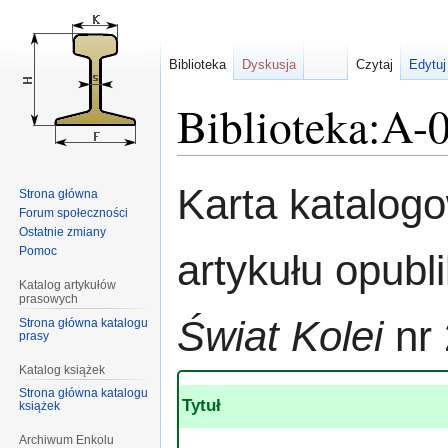
Biblioteka
Dyskusja
Czytaj
Edytuj
Biblioteka:A-
Przejdź
Przejdź
Karta katalog
Strona główna
do
do
Forum społeczności
nawigacji
wyszukiwania
Ostatnie zmiany
Pomoc
artykułu opub
Katalog artykułów
prasowych
Świat Kolei
nr 
Strona główna katalogu
prasy
Katalog książek
Strona główna katalogu
Tytuł
książek
Archiwum Enkolu