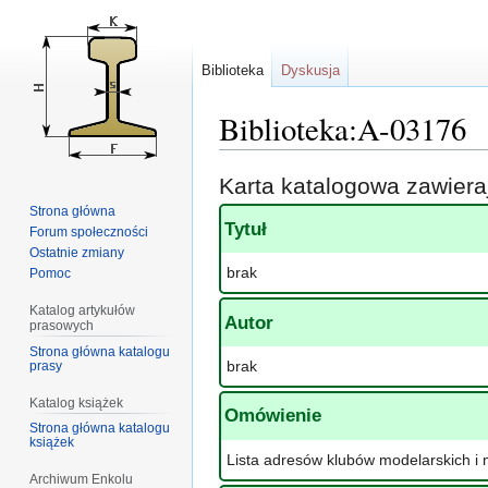
Biblioteka
Dyskusja
Biblioteka:A-03176
Przejdź
Przejdź
Karta katalogowa zawier
do
do
Strona główna
nawigacji
wyszukiwania
Tytuł
Forum społeczności
Ostatnie zmiany
brak
Pomoc
Katalog artykułów
Autor
prasowych
Strona główna katalogu
brak
prasy
Katalog książek
Omówienie
Strona główna katalogu
książek
Lista adresów klubów modelarskich i 
Archiwum Enkolu