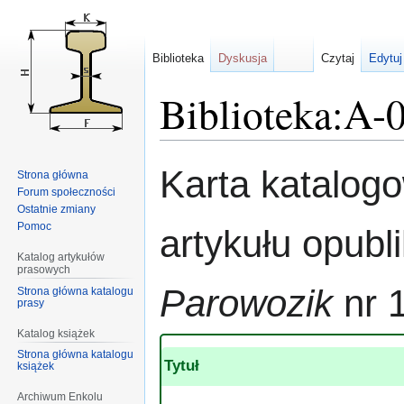
Biblioteka
Dyskusja
Czytaj
Edytuj
Biblioteka:A-
Przejdź
Przejdź
Karta katalog
Strona główna
do
do
Forum społeczności
nawigacji
wyszukiwania
Ostatnie zmiany
Pomoc
artykułu opub
Katalog artykułów
prasowych
Parowozik
nr 
Strona główna katalogu
prasy
Katalog książek
Strona główna katalogu
Tytuł
książek
Archiwum Enkolu