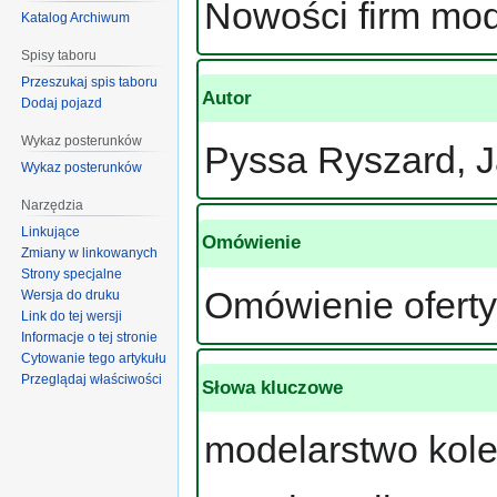
Nowości firm mod
Katalog Archiwum
Spisy taboru
Przeszukaj spis taboru
Autor
Dodaj pojazd
Wykaz posterunków
Pyssa Ryszard, J
Wykaz posterunków
Narzędzia
Linkujące
Omówienie
Zmiany w linkowanych
Strony specjalne
Omówienie oferty 
Wersja do druku
Link do tej wersji
Informacje o tej stronie
Cytowanie tego artykułu
Przeglądaj właściwości
Słowa kluczowe
modelarstwo kole