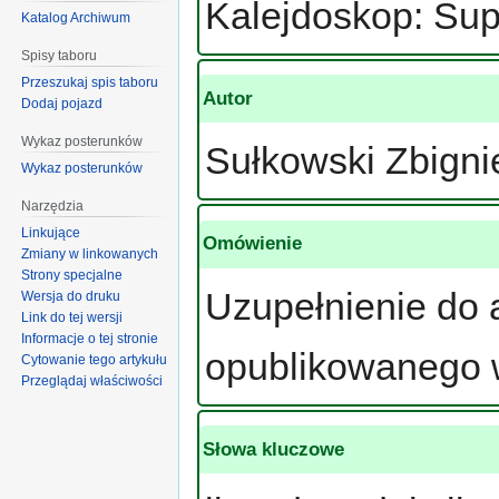
Kalejdoskop: Su
Katalog Archiwum
Spisy taboru
Przeszukaj spis taboru
Autor
Dodaj pojazd
Wykaz posterunków
Sułkowski Zbign
Wykaz posterunków
Narzędzia
Linkujące
Omówienie
Zmiany w linkowanych
Strony specjalne
Uzupełnienie do a
Wersja do druku
Link do tej wersji
Informacje o tej stronie
opublikowanego w
Cytowanie tego artykułu
Przeglądaj właściwości
Słowa kluczowe