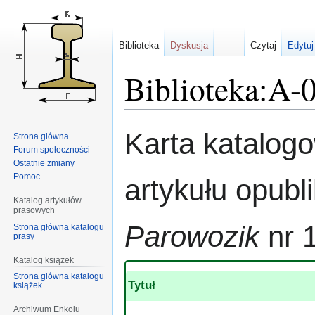
Biblioteka
Dyskusja
Czytaj
Edytuj
Biblioteka:A-
Przejdź
Przejdź
Karta katalog
Strona główna
do
do
Forum społeczności
nawigacji
wyszukiwania
Ostatnie zmiany
Pomoc
artykułu opub
Katalog artykułów
prasowych
Parowozik
nr 
Strona główna katalogu
prasy
Katalog książek
Strona główna katalogu
Tytuł
książek
Archiwum Enkolu