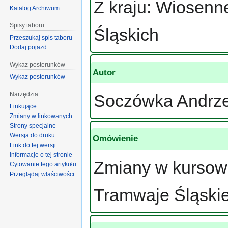
Z kraju: Wiosenn
Katalog Archiwum
Spisy taboru
Śląskich
Przeszukaj spis taboru
Dodaj pojazd
Wykaz posterunków
Autor
Wykaz posterunków
Narzędzia
Soczówka Andrze
Linkujące
Zmiany w linkowanych
Strony specjalne
Wersja do druku
Omówienie
Link do tej wersji
Informacje o tej stronie
Zmiany w kursow
Cytowanie tego artykułu
Przeglądaj właściwości
Tramwaje Śląski