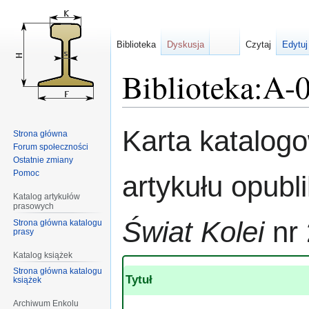
Biblioteka
Dyskusja
Czytaj
Edytuj
Biblioteka:A-
Przejdź
Przejdź
Karta katalog
Strona główna
do
do
Forum społeczności
nawigacji
wyszukiwania
Ostatnie zmiany
Pomoc
artykułu opub
Katalog artykułów
prasowych
Świat Kolei
nr 
Strona główna katalogu
prasy
Katalog książek
Strona główna katalogu
Tytuł
książek
Archiwum Enkolu