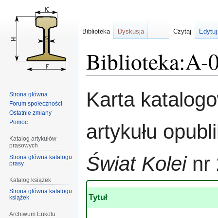
Biblioteka
Dyskusja
Czytaj
Edytuj
Biblioteka:A-
Przejdź
Przejdź
Karta katalog
Strona główna
do
do
Forum społeczności
nawigacji
wyszukiwania
Ostatnie zmiany
Pomoc
artykułu opub
Katalog artykułów
prasowych
Świat Kolei
nr 
Strona główna katalogu
prasy
Katalog książek
Strona główna katalogu
Tytuł
książek
Archiwum Enkolu