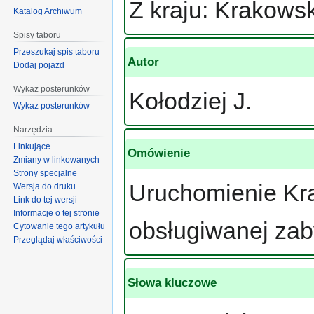
Z kraju: Krakows
Katalog Archiwum
Spisy taboru
Przeszukaj spis taboru
Autor
Dodaj pojazd
Wykaz posterunków
Kołodziej J.
Wykaz posterunków
Narzędzia
Linkujące
Omówienie
Zmiany w linkowanych
Strony specjalne
Uruchomienie Kra
Wersja do druku
Link do tej wersji
Informacje o tej stronie
obsługiwanej za
Cytowanie tego artykułu
Przeglądaj właściwości
Słowa kluczowe