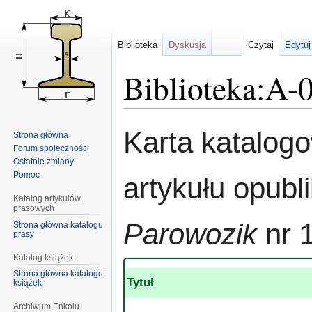
Biblioteka
Dyskusja
Czytaj
Edytuj
Biblioteka:A-
Przejdź
Przejdź
Karta katalog
Strona główna
do
do
Forum społeczności
nawigacji
wyszukiwania
Ostatnie zmiany
Pomoc
artykułu opub
Katalog artykułów
prasowych
Parowozik
nr 
Strona główna katalogu
prasy
Katalog książek
Strona główna katalogu
Tytuł
książek
Archiwum Enkolu