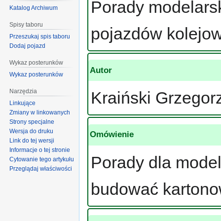
Porady modelars
Katalog Archiwum
Spisy taboru
pojazdów kolejow
Przeszukaj spis taboru
Dodaj pojazd
Wykaz posterunków
Autor
Wykaz posterunków
Narzędzia
Kraiński Grzegor
Linkujące
Zmiany w linkowanych
Strony specjalne
Wersja do druku
Omówienie
Link do tej wersji
Informacje o tej stronie
Porady dla modela
Cytowanie tego artykułu
Przeglądaj właściwości
budować kartono