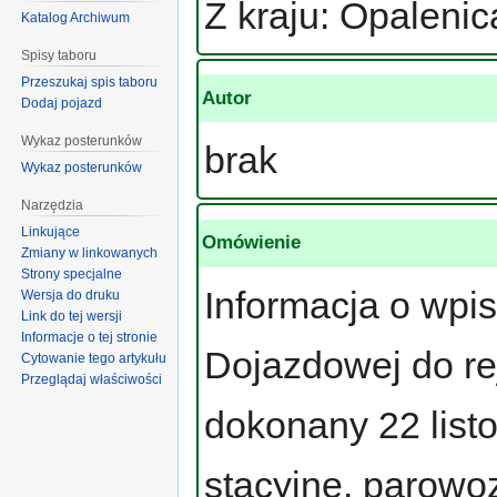
Z kraju: Opalenic
Katalog Archiwum
Spisy taboru
Przeszukaj spis taboru
Autor
Dodaj pojazd
Wykaz posterunków
brak
Wykaz posterunków
Narzędzia
Linkujące
Omówienie
Zmiany w linkowanych
Strony specjalne
Informacja o wpis
Wersja do druku
Link do tej wersji
Informacje o tej stronie
Dojazdowej do re
Cytowanie tego artykułu
Przeglądaj właściwości
dokonany 22 listo
stacyjne, parowo