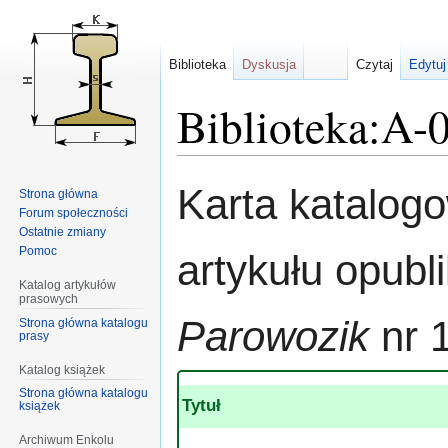
Biblioteka
Dyskusja
Czytaj
Edytuj
Biblioteka:A-
Przejdź
Przejdź
Karta katalog
Strona główna
do
do
Forum społeczności
nawigacji
wyszukiwania
Ostatnie zmiany
Pomoc
artykułu opub
Katalog artykułów
prasowych
Parowozik
nr 
Strona główna katalogu
prasy
Katalog książek
Strona główna katalogu
Tytuł
książek
Archiwum Enkolu