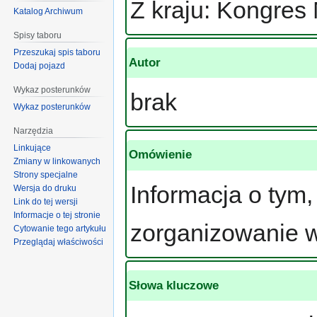
Z kraju: Kongres
Katalog Archiwum
Spisy taboru
Przeszukaj spis taboru
Autor
Dodaj pojazd
Wykaz posterunków
brak
Wykaz posterunków
Narzędzia
Linkujące
Omówienie
Zmiany w linkowanych
Strony specjalne
Informacja o tym
Wersja do druku
Link do tej wersji
Informacje o tej stronie
zorganizowanie 
Cytowanie tego artykułu
Przeglądaj właściwości
Słowa kluczowe