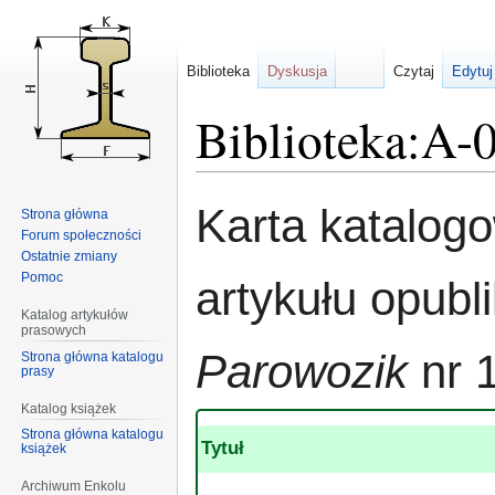
Biblioteka
Dyskusja
Czytaj
Edytuj
Biblioteka:A-
Przejdź
Przejdź
Karta katalog
Strona główna
do
do
Forum społeczności
nawigacji
wyszukiwania
Ostatnie zmiany
Pomoc
artykułu opub
Katalog artykułów
prasowych
Parowozik
nr 
Strona główna katalogu
prasy
Katalog książek
Strona główna katalogu
Tytuł
książek
Archiwum Enkolu