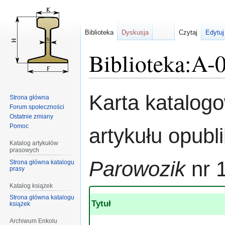
Biblioteka
Dyskusja
Czytaj
Edytuj
Biblioteka:A-
Przejdź
Przejdź
Karta katalog
Strona główna
do
do
Forum społeczności
nawigacji
wyszukiwania
Ostatnie zmiany
Pomoc
artykułu opub
Katalog artykułów
prasowych
Parowozik
nr 
Strona główna katalogu
prasy
Katalog książek
Strona główna katalogu
Tytuł
książek
Archiwum Enkolu