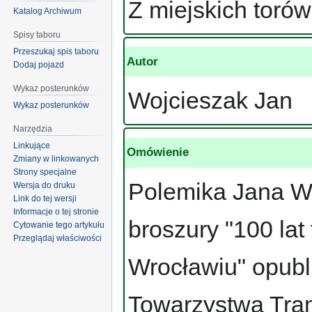
Z miejskich torów
Katalog Archiwum
Spisy taboru
Przeszukaj spis taboru
Autor
Dodaj pojazd
Wykaz posterunków
Wojcieszak Jan
Wykaz posterunków
Narzędzia
Linkujące
Omówienie
Zmiany w linkowanych
Strony specjalne
Polemika Jana Wo
Wersja do druku
Link do tej wersji
Informacje o tej stronie
broszury "100 la
Cytowanie tego artykułu
Przeglądaj właściwości
Wrocławiu" opubl
Towarzystwa Tra