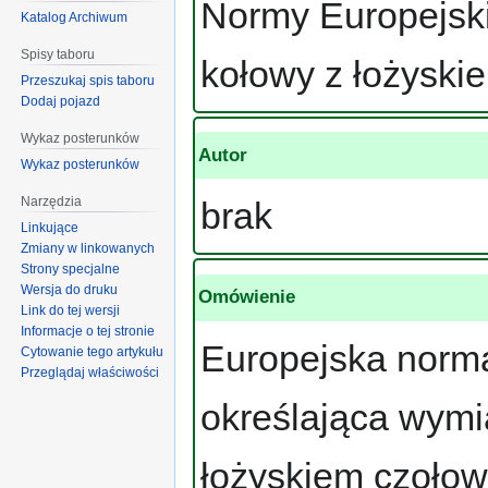
Normy Europejsk
Katalog Archiwum
Spisy taboru
kołowy z łożysk
Przeszukaj spis taboru
Dodaj pojazd
Wykaz posterunków
Autor
Wykaz posterunków
Narzędzia
brak
Linkujące
Zmiany w linkowanych
Strony specjalne
Wersja do druku
Omówienie
Link do tej wersji
Informacje o tej stronie
Europejska norm
Cytowanie tego artykułu
Przeglądaj właściwości
określająca wymi
łożyskiem czoło