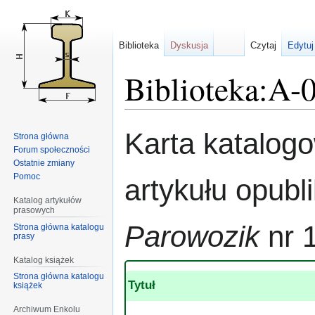
Biblioteka
Dyskusja
Czytaj
Edytuj
Biblioteka:A-
Przejdź
Przejdź
Karta katalog
Strona główna
do
do
Forum społeczności
nawigacji
wyszukiwania
Ostatnie zmiany
Pomoc
artykułu opub
Katalog artykułów
prasowych
Parowozik
nr 
Strona główna katalogu
prasy
Katalog książek
Strona główna katalogu
Tytuł
książek
Archiwum Enkolu