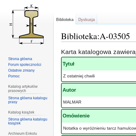
Biblioteka
Dyskusja
Biblioteka:A-03505
Przejdź
Przejdź
Karta katalogowa zawier
do
do
Strona główna
nawigacji
wyszukiwania
Tytuł
Forum społeczności
Ostatnie zmiany
Z ostatniej chwili
Pomoc
Katalog artykułów
Autor
prasowych
Strona główna katalogu
MALMAR
prasy
Katalog książek
Omówienie
Strona główna katalogu
książek
Notatka o wyróżnieniu tarcz hamulco
Archiwum Enkolu