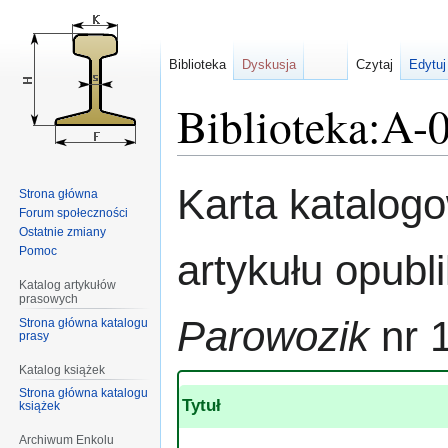
Biblioteka
Dyskusja
Czytaj
Edytuj
Biblioteka:A-
Przejdź
Przejdź
Karta katalog
Strona główna
do
do
Forum społeczności
nawigacji
wyszukiwania
Ostatnie zmiany
Pomoc
artykułu opub
Katalog artykułów
prasowych
Parowozik
nr 
Strona główna katalogu
prasy
Katalog książek
Strona główna katalogu
Tytuł
książek
Archiwum Enkolu