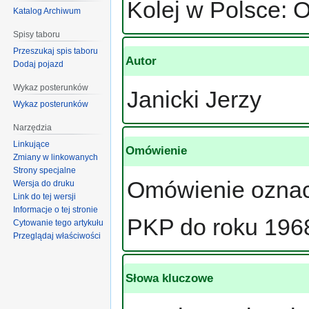
Kolej w Polsce: 
Katalog Archiwum
Spisy taboru
Przeszukaj spis taboru
Autor
Dodaj pojazd
Wykaz posterunków
Janicki Jerzy
Wykaz posterunków
Narzędzia
Linkujące
Omówienie
Zmiany w linkowanych
Strony specjalne
Omówienie ozna
Wersja do druku
Link do tej wersji
Informacje o tej stronie
PKP do roku 196
Cytowanie tego artykułu
Przeglądaj właściwości
Słowa kluczowe