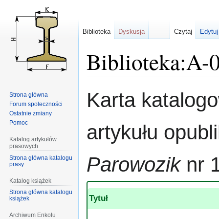
Biblioteka
Dyskusja
Czytaj
Edytuj
Biblioteka:A-
Przejdź
Przejdź
Karta katalog
Strona główna
do
do
Forum społeczności
nawigacji
wyszukiwania
Ostatnie zmiany
Pomoc
artykułu opub
Katalog artykułów
prasowych
Parowozik
nr 
Strona główna katalogu
prasy
Katalog książek
Strona główna katalogu
Tytuł
książek
Archiwum Enkolu