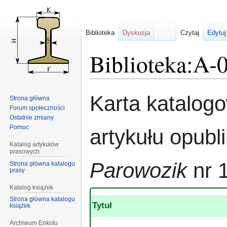
Biblioteka
Dyskusja
Czytaj
Edytuj
Biblioteka:A-
Przejdź
Przejdź
Karta katalog
Strona główna
do
do
Forum społeczności
nawigacji
wyszukiwania
Ostatnie zmiany
Pomoc
artykułu opub
Katalog artykułów
prasowych
Parowozik
nr 1
Strona główna katalogu
prasy
Katalog książek
Strona główna katalogu
Tytuł
książek
Archiwum Enkolu