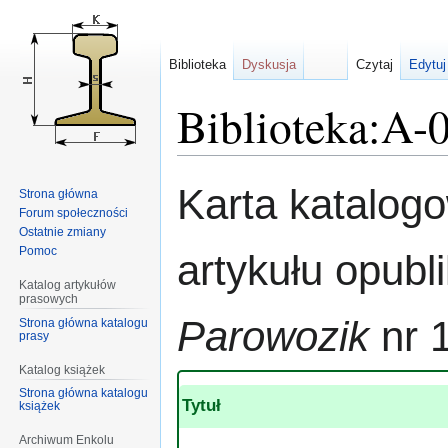
Biblioteka
Dyskusja
Czytaj
Edytuj
Biblioteka:A-
Przejdź
Przejdź
Karta katalog
Strona główna
do
do
Forum społeczności
nawigacji
wyszukiwania
Ostatnie zmiany
Pomoc
artykułu opub
Katalog artykułów
prasowych
Parowozik
nr 
Strona główna katalogu
prasy
Katalog książek
Strona główna katalogu
Tytuł
książek
Archiwum Enkolu