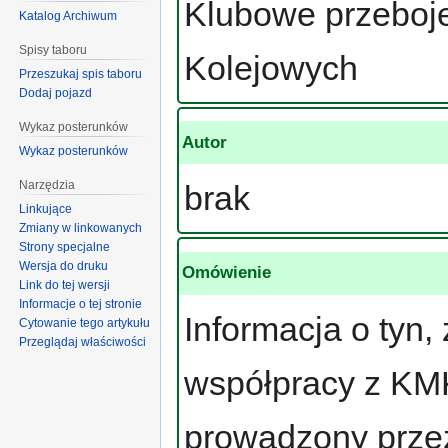
Klubowe przeboje
Katalog Archiwum
Spisy taboru
Kolejowych
Przeszukaj spis taboru
Dodaj pojazd
Wykaz posterunków
Autor
Wykaz posterunków
Narzędzia
brak
Linkujące
Zmiany w linkowanych
Strony specjalne
Wersja do druku
Omówienie
Link do tej wersji
Informacje o tej stronie
Informacja o tyn
Cytowanie tego artykułu
Przeglądaj właściwości
współpracy z KMK
prowadzony prze