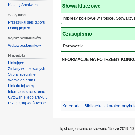
Katalog Archiwum
Słowa kluczowe
Spisy taboru
imprezy kolejowe w Polsce, Stowarzys
Przeszukaj spis taboru
Dodaj pojazd
Czasopismo
Wykaz posterunków
Wykaz posterunków
Parowozik
Narzędzia
INFORMACJE NA POTRZEBY KONK
Linkujące
Zmiany w linkowanych
Strony specjalne
Wersja do druku
Link do tej wersji
Informacje o tej stronie
Cytowanie tego artykułu
Przeglądaj właściwości
Kategoria
:
Biblioteka - katalog artyk
Tę stronę ostatnio edytowano 15 cze 2019, 13