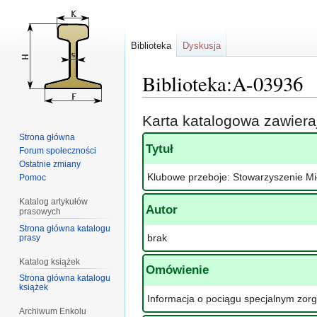
Biblioteka
Dyskusja
Biblioteka:A-03936
Przejdź
Przejdź
Karta katalogowa zawier
do
do
Strona główna
nawigacji
wyszukiwania
Tytuł
Forum społeczności
Ostatnie zmiany
Klubowe przeboje: Stowarzyszenie Mi
Pomoc
Katalog artykułów
Autor
prasowych
Strona główna katalogu
brak
prasy
Katalog książek
Omówienie
Strona główna katalogu
książek
Informacja o pociągu specjalnym zor
Archiwum Enkolu