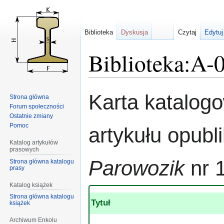
Biblioteka
Dyskusja
Czytaj
Edytuj
Biblioteka:A-
Przejdź
Przejdź
Karta katalog
Strona główna
do
do
Forum społeczności
nawigacji
wyszukiwania
Ostatnie zmiany
Pomoc
artykułu opub
Katalog artykułów
prasowych
Parowozik
nr 
Strona główna katalogu
prasy
Katalog książek
Strona główna katalogu
Tytuł
książek
Archiwum Enkolu