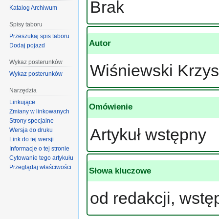
Brak
Katalog Archiwum
Spisy taboru
Przeszukaj spis taboru
Autor
Dodaj pojazd
Wykaz posterunków
Wiśniewski Krzys
Wykaz posterunków
Narzędzia
Linkujące
Omówienie
Zmiany w linkowanych
Strony specjalne
Artykuł wstępny
Wersja do druku
Link do tej wersji
Informacje o tej stronie
Cytowanie tego artykułu
Przeglądaj właściwości
Słowa kluczowe
od redakcji, wstę