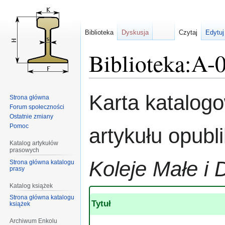
Biblioteka
Dyskusja
Czytaj
Edytuj
Biblioteka:A-
Przejdź
Przejdź
Karta katalog
Strona główna
do
do
Forum społeczności
nawigacji
wyszukiwania
Ostatnie zmiany
Pomoc
artykułu opub
Katalog artykułów
prasowych
Koleje Małe i 
Strona główna katalogu
prasy
Katalog książek
Strona główna katalogu
Tytuł
książek
Archiwum Enkolu