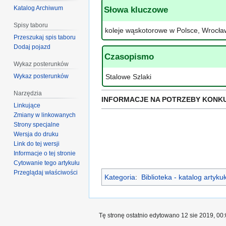
Katalog Archiwum
Słowa kluczowe
Spisy taboru
koleje wąskotorowe w Polsce, Wrocław
Przeszukaj spis taboru
Dodaj pojazd
Czasopismo
Wykaz posterunków
Wykaz posterunków
Stalowe Szlaki
Narzędzia
INFORMACJE NA POTRZEBY KONK
Linkujące
Zmiany w linkowanych
Strony specjalne
Wersja do druku
Link do tej wersji
Informacje o tej stronie
Cytowanie tego artykułu
Przeglądaj właściwości
Kategoria
:
Biblioteka - katalog artyk
Tę stronę ostatnio edytowano 12 sie 2019, 00: