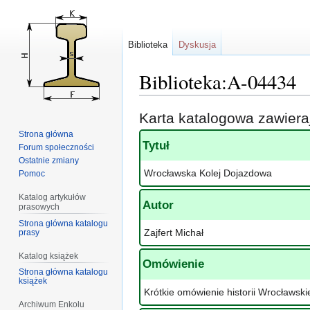
Biblioteka
Dyskusja
Biblioteka:A-04434
Przejdź
Przejdź
Karta katalogowa zawier
do
do
Strona główna
nawigacji
wyszukiwania
Tytuł
Forum społeczności
Ostatnie zmiany
Wrocławska Kolej Dojazdowa
Pomoc
Katalog artykułów
Autor
prasowych
Strona główna katalogu
Zajfert Michał
prasy
Katalog książek
Omówienie
Strona główna katalogu
książek
Krótkie omówienie historii Wrocławskie
Archiwum Enkolu