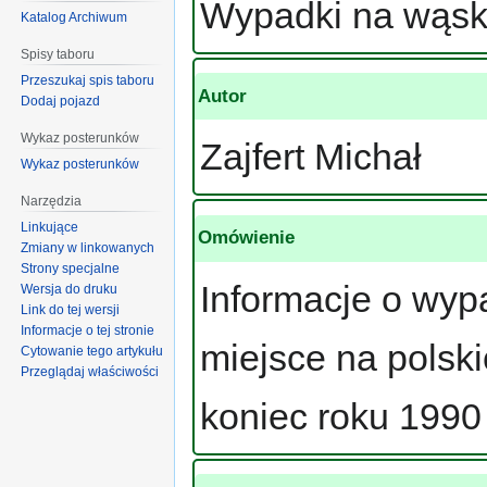
Wypadki na wąsk
Katalog Archiwum
Spisy taboru
Przeszukaj spis taboru
Autor
Dodaj pojazd
Wykaz posterunków
Zajfert Michał
Wykaz posterunków
Narzędzia
Linkujące
Omówienie
Zmiany w linkowanych
Strony specjalne
Informacje o wyp
Wersja do druku
Link do tej wersji
Informacje o tej stronie
miejsce na polsk
Cytowanie tego artykułu
Przeglądaj właściwości
koniec roku 1990