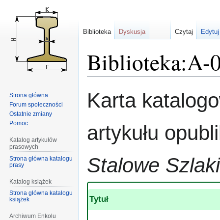
Biblioteka
Dyskusja
Czytaj
Edytuj
Biblioteka:A-
Przejdź
Przejdź
Karta katalog
Strona główna
do
do
Forum społeczności
nawigacji
wyszukiwania
Ostatnie zmiany
Pomoc
artykułu opub
Katalog artykułów
prasowych
Stalowe Szlaki
Strona główna katalogu
prasy
Katalog książek
Strona główna katalogu
Tytuł
książek
Archiwum Enkolu