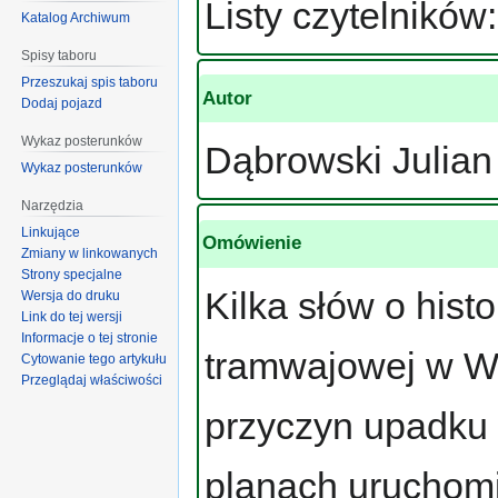
Listy czytelnikó
Katalog Archiwum
Spisy taboru
Przeszukaj spis taboru
Autor
Dodaj pojazd
Wykaz posterunków
Dąbrowski Julian
Wykaz posterunków
Narzędzia
Linkujące
Omówienie
Zmiany w linkowanych
Strony specjalne
Kilka słów o hist
Wersja do druku
Link do tej wersji
Informacje o tej stronie
tramwajowej w Wil
Cytowanie tego artykułu
Przeglądaj właściwości
przyczyn upadku 
planach uruchomi