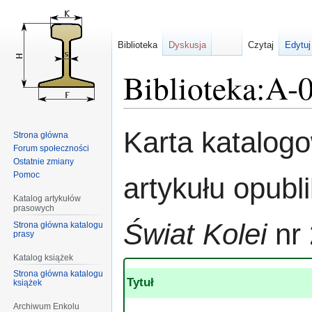
Biblioteka
Dyskusja
Czytaj
Edytuj
Biblioteka:A-
Przejdź
Przejdź
Karta katalog
Strona główna
do
do
Forum społeczności
nawigacji
wyszukiwania
Ostatnie zmiany
Pomoc
artykułu opub
Katalog artykułów
prasowych
Świat Kolei
nr 
Strona główna katalogu
prasy
Katalog książek
Strona główna katalogu
Tytuł
książek
Archiwum Enkolu