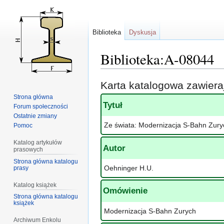
Biblioteka
Dyskusja
Biblioteka:A-08044
Przejdź
Przejdź
Karta katalogowa zawier
do
do
Strona główna
nawigacji
wyszukiwania
Tytuł
Forum społeczności
Ostatnie zmiany
Ze świata: Modernizacja S-Bahn Zury
Pomoc
Katalog artykułów
Autor
prasowych
Strona główna katalogu
Oehninger H.U.
prasy
Katalog książek
Omówienie
Strona główna katalogu
książek
Modernizacja S-Bahn Zurych
Archiwum Enkolu