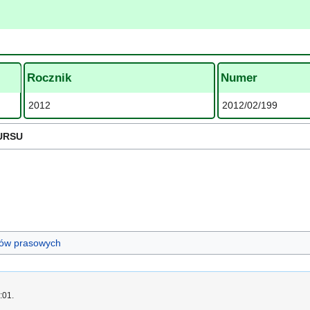
Rocznik
Numer
2012
2012/02/199
URSU
ułów prasowych
:01.