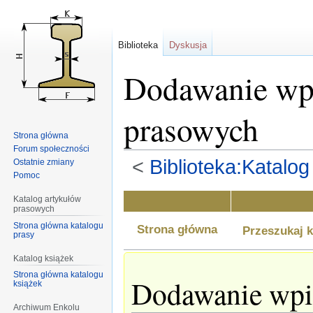
Biblioteka
Dyskusja
Dodawanie wpi
prasowych
Strona główna
Forum społeczności
<
Biblioteka:Katalo
Ostatnie zmiany
Pomoc
Przejdź
Przejdź
Katalog artykułów
prasowych
do
do
Strona główna katalogu
nawigacji
wyszukiwania
Strona główna
Przeszukaj k
prasy
Katalog książek
Strona główna katalogu
Dodawanie wpi
książek
Archiwum Enkolu