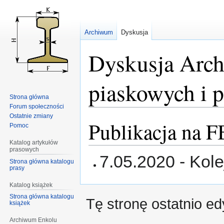
Archiwum
Dyskusja
Dyskusja Arch
piaskowych i 
Strona główna
Forum społeczności
Ostatnie zmiany
Publikacja na F
Przejdź
Przejdź
Pomoc
do
do
Katalog artykułów
nawigacji
wyszukiwania
prasowych
7.05.2020 - Kol
Strona główna katalogu
prasy
Katalog książek
Strona główna katalogu
Tę stronę ostatnio e
książek
Archiwum Enkolu