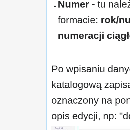
Numer
- tu nal
formacie:
rok/n
numeracji ciągł
Po wpisaniu dany
katalogową zapisa
oznaczony na poni
opis edycji, np: "