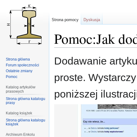
Strona pomocy
Dyskusja
Pomoc:Jak dod
Przejdź
Przejdź
Dodawanie artykuł
Strona główna
do
do
Forum społeczności
nawigacji
wyszukiwania
Ostatnie zmiany
proste. Wystarczy
Pomoc
Katalog artykułów
poniższej ilustracj
prasowych
Strona główna katalogu
prasy
Katalog książek
Strona główna katalogu
książek
Archiwum Enkolu