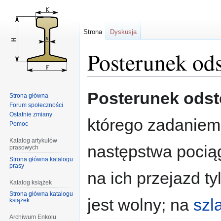
Strona
Dyskusja
Posterunek od
Przejdź
Przejdź
Posterunek ods
Strona główna
do
do
Forum społeczności
nawigacji
wyszukiwania
Ostatnie zmiany
którego zadaniem 
Pomoc
Katalog artykułów
następstwa pocią
prasowych
Strona główna katalogu
prasy
na ich przejazd t
Katalog książek
Strona główna katalogu
jest wolny; na
szl
książek
Archiwum Enkolu