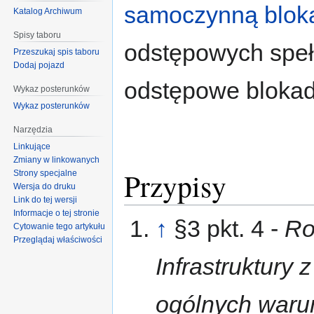
samoczynną bloka
Katalog Archiwum
Spisy taboru
odstępowych spe
Przeszukaj spis taboru
Dodaj pojazd
odstępowe bloka
Wykaz posterunków
Wykaz posterunków
Narzędzia
Linkujące
Zmiany w linkowanych
Przypisy
Strony specjalne
Wersja do druku
Link do tej wersji
Informacje o tej stronie
↑
§3 pkt. 4 -
Ro
Cytowanie tego artykułu
Przeglądaj właściwości
Infrastruktury 
ogólnych waru