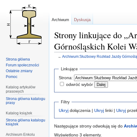
Archiwum
Dyskusja
Strony linkujące do „
Górnośląskich Kolei W
←
Archiwum:Służbowy Rozkład Jazdy Górnoślą
Strona główna
Forum społeczności
Przejdź
Przejdź
Linkujące
Ostatnie zmiany
do
do
Pomoc
Strona:
nawigacji
wyszukiwania
odwróć wybór
Katalog artykułów
prasowych
Strona główna katalogu
Filtry
prasy
Ukryj
dołączenia |
Ukryj
linki |
Ukryj
przek
Katalog książek
Strona główna katalogu
książek
Następujące strony odwołują się do
Archi
Wyświetlono 3 elementy.
Archiwum Enkolu