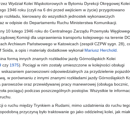
zez Wydział Kolei Wąskotorowych w Bytomiu Dyrekcji Okręgowej Kolei
go 1946 roku (czyli na 6 dni przed wejściem w życie) przygotowano
go rozkładu, kierowany do wszystkich jednostek wykonawczych
az w odpisie do Departamentu Ruchu Ministerstwa Komunikacji.
ny 10 lutego 1946 roku do Centralnego Zarządu Przemysłu Węgloweg
Rządowej Komisji dla usprawnienia transportu kolejowego na terenie D
orach Archiwum Państwowego w Katowicach (zespół CZPW sygn. 28), c
of Soida, a opis i materiały dodatkowe wykonał
Mariusz Herchold
.
ina formą innych znanych rozkładów jazdy Górnośląskich Kolei
9
czy
1975
). Pociągi w nim zostały umieszczone w kolejności obsługi
e wskazaniem parowozowni odpowiedzialnych za przydzielenie pojazd
pową, w porównaniu z innymi znanymi rozkładami jazdy Górnośląskich Ko
a parowozów oraz przewidywanej pracy manewrowej (obsługa bocznic,
oła pociągu) podczas poszczególnych postojów. Wszystkie te informac
ruchu.
cji o ruchu między Trynkiem a Rudami, mimo uzdatnienia do ruchu teg
opodobną przyczyną było traktowanie go jako oddzielnej kolei, jak miał