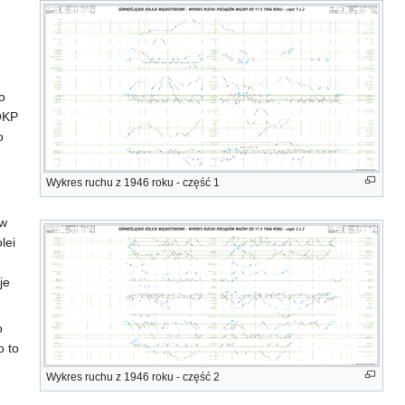
o
OKP
o
Wykres ruchu z 1946 roku - część 1
ów
lei
je
o
o to
Wykres ruchu z 1946 roku - część 2