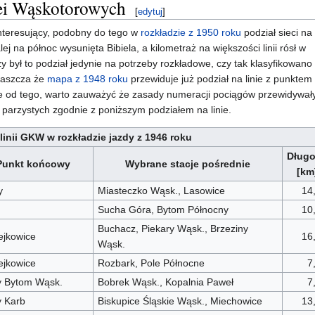
ei Wąskotorowych
[
edytuj
]
nteresujący, podobny do tego w
rozkładzie z 1950 roku
podział sieci na
j na północ wysunięta Bibiela, a kilometraż na większości linii rósł w
 był to podział jedynie na potrzeby rozkładowe, czy tak klasyfikowano
właszcza że
mapa z 1948 roku
przewiduje już podział na linie z punktem
ie od tego, warto zauważyć że zasady numeracji pociągów przewidywał
parzystych zgodnie z poniższym podziałem na linie.
linii GKW w rozkładzie jazdy z 1946 roku
Dług
Punkt końcowy
Wybrane stacje pośrednie
[km
y
Miasteczko Wąsk., Lasowice
14
Sucha Góra, Bytom Północny
10
Buchacz, Piekary Wąsk., Brzeziny
ejkowice
16
Wąsk.
ejkowice
Rozbark, Pole Północne
7
 Bytom Wąsk.
Bobrek Wąsk., Kopalnia Paweł
7
 Karb
Biskupice Śląskie Wąsk., Miechowice
13