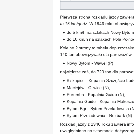
Pierwsza strona rozkładu jazdy zawiera 
to 15 km/godz
. W 1946 roku obowiązyw
do 5 km/h na szlakach Nowy Bytom
do 10 km/h na szlakach Pole Północ
Kolejne 2 strony to tabela dopuszczaln
140 ton obowiązywało dla parowozów T
Nowy Bytom - Wawel (P),
największe zaś, do 720 ton dla parowo
Biskupice - Kopalnia Szczęście Lud
Maciejów - Gliwice (N),
Poremba - Kopalnia Guido (N),
Kopalnia Guido - Kopalnia Makoszo
Bytom Bgr - Bytom Przeładownia (N
Bytom Przeładownia - Rozbark (N).
Rozkład jazdy z 1946 roku zawiera inf
uwzględniono na schemacie dołączony