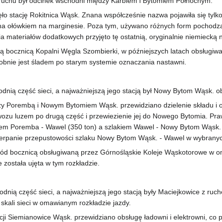
ruchu był odcinek wschodni między Karbiem i Bytomiem Północnym.
o stację Rokitnica Wąsk. Znana współcześnie nazwa pojawiła się tylk
ana ołówkiem na marginesie. Poza tym, używano różnych form pochodz
a materiałów dodatkowych przyjęto tę ostatnią, oryginalnie niemiecką 
 bocznicą Kopalni Węgla Szombierki, w późniejszych latach obsługiwa
obnie jest śladem po starym systemie oznaczania nastawni.
nią część sieci, a najważniejszą jego stacją był Nowy Bytom Wąsk. o
y Porembą i Nowym Bytomiem Wąsk. przewidziano dzielenie składu i od
wozu luzem po drugą część i przewiezienie jej do Nowego Bytomia. 
em Poremba - Wawel (350 ton) a szlakiem Wawel - Nowy Bytom Wąsk. 
erpanie przepustowości szlaku Nowy Bytom Wąsk. - Wawel w wybranyc
hód bocznicą obsługiwaną przez Górnośląskie Koleje Wąskotorowe w om
e została ujęta w tym rozkładzie.
nią część sieci, a najważniejszą jego stacją były Maciejkowice z ruch
skali sieci w omawianym rozkładzie jazdy.
cji Siemianowice Wąsk. przewidziano obsługę ładowni i elektrowni, co 