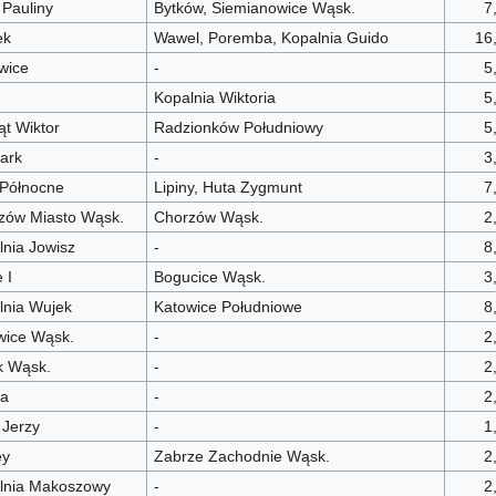
 Pauliny
Bytków, Siemianowice Wąsk.
7
ek
Wawel, Poremba, Kopalnia Guido
16
wice
-
5
Kopalnia Wiktoria
5
ąt Wiktor
Radzionków Południowy
5
ark
-
3
 Północne
Lipiny, Huta Zygmunt
7
zów Miasto Wąsk.
Chorzów Wąsk.
2
lnia Jowisz
-
8
 I
Bogucice Wąsk.
3
lnia Wujek
Katowice Południowe
8
wice Wąsk.
-
2
k Wąsk.
-
2
a
-
2
 Jerzy
-
1
ey
Zabrze Zachodnie Wąsk.
2
lnia Makoszowy
-
2