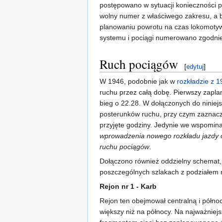
postępowano w sytuacji konieczności p
wolny numer z właściwego zakresu, a 
planowaniu powrotu na czas lokomotyw
systemu i pociągi numerowano zgodnie
Ruch pociągów
[
edytuj
]
W 1946, podobnie jak w
rozkładzie z 1
ruchu przez całą dobę. Pierwszy zaplan
bieg o 22.28. W dołączonych do niniej
posterunków ruchu, przy czym zaznaczy
przyjęte godziny. Jedynie we wspomin
wprowadzenia nowego rozkładu jazdy o
ruchu pociągów
.
Dołączono również oddzielny schemat,
poszczególnych szlakach z podziałem na
Rejon nr 1 - Karb
Rejon ten obejmował centralną i północ
większy niż na północy. Na najważniej