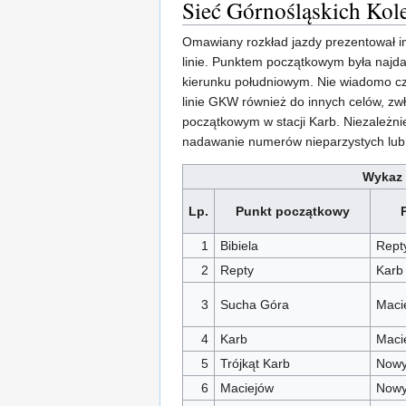
Sieć Górnośląskich Kol
Omawiany rozkład jazdy prezentował i
linie. Punktem początkowym była najdale
kierunku południowym. Nie wiadomo czy
linie GKW również do innych celów, z
początkowym w stacji Karb. Niezależn
nadawanie numerów nieparzystych lub 
Wykaz 
Lp.
Punkt początkowy
1
Bibiela
Rept
2
Repty
Karb
3
Sucha Góra
Maci
4
Karb
Maci
5
Trójkąt Karb
Nowy
6
Maciejów
Nowy