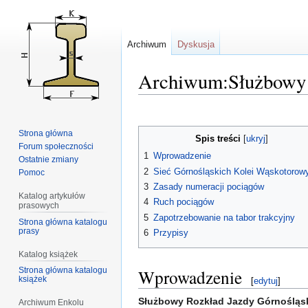
Archiwum
Dyskusja
Archiwum:Służbowy R
Przejdź
Przejdź
do
do
Strona główna
Spis treści
nawigacji
wyszukiwania
Forum społeczności
1
Wprowadzenie
Ostatnie zmiany
2
Sieć Górnośląskich Kolei Wąskotorow
Pomoc
3
Zasady numeracji pociągów
Katalog artykułów
4
Ruch pociągów
prasowych
5
Zapotrzebowanie na tabor trakcyjny
Strona główna katalogu
prasy
6
Przypisy
Katalog książek
Wprowadzenie
Strona główna katalogu
książek
[
edytuj
]
Służbowy Rozkład Jazdy Górnośląsk
Archiwum Enkolu