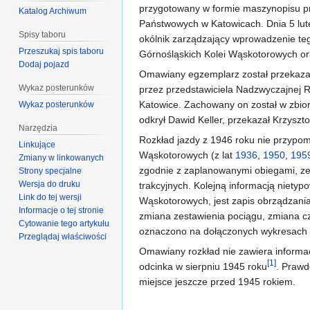
przygotowany w formie maszynopisu pr
Katalog Archiwum
Państwowych w Katowicach. Dnia 5 lute
Spisy taboru
okólnik zarządzający wprowadzenie te
Przeszukaj spis taboru
Górnośląskich Kolei Wąskotorowych or
Dodaj pojazd
Omawiany egzemplarz został przekaza
Wykaz posterunków
przez przedstawiciela Nadzwyczajnej 
Katowice. Zachowany on został w zbi
Wykaz posterunków
odkrył Dawid Keller, przekazał Krzyszt
Narzędzia
Rozkład jazdy z 1946 roku nie przypom
Linkujące
Wąskotorowych (z lat
1936
,
1950
,
195
Zmiany w linkowanych
zgodnie z zaplanowanymi obiegami, z
Strony specjalne
Wersja do druku
trakcyjnych. Kolejną informacją niety
Link do tej wersji
Wąskotorowych, jest zapis obrządzani
Informacje o tej stronie
zmiana zestawienia pociągu, zmiana cz
Cytowanie tego artykułu
oznaczono na dołączonych wykresach 
Przeglądaj właściwości
Omawiany rozkład nie zawiera informa
[1]
odcinka w sierpniu 1945 roku
. Prawd
miejsce jeszcze przed 1945 rokiem.