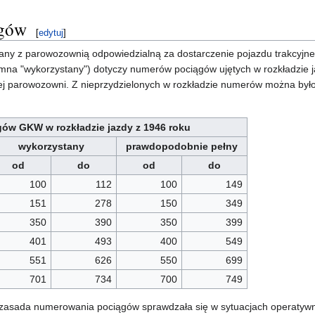
ągów
[
edytuj
]
any z parowozownią odpowiedzialną za dostarczenie pojazdu trakcyjne
mna "wykorzystany") dotyczy numerów pociągów ujętych w rozkładzie j
 parowozowni. Z nieprzydzielonych w rozkładzie numerów można było
gów GKW w rozkładzie jazdy z 1946 roku
wykorzystany
prawdopodobnie pełny
od
do
od
do
100
112
100
149
151
278
150
349
350
390
350
399
401
493
400
549
551
626
550
699
701
734
700
749
 zasada numerowania pociągów sprawdzała się w sytuacjach operatywnej