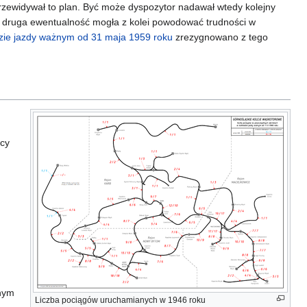
rzewidywał to plan. Być może dyspozytor nadawał wtedy kolejny
a druga ewentualność mogła z kolei powodować trudności w
zie jazdy ważnym od 31 maja 1959 roku
zrezygnowano z tego
acy
ynym
Liczba pociągów uruchamianych w 1946 roku