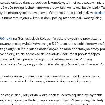
rzydzielenia do danego pociągu lokomotywy z innej parowozowni niż p
być może pociąg jechał numerem przewidzianym w rozkładzie jazdy. T
y do macierzystej parowozowni. Wiadomo że nie później niż w
rozkład
 z numerem rejonu w którym dany pociąg rozpoczynał i kończył bieg.
950 roku
na Górnośląskich Kolejach Wąskotorowych nie prowadzono
owany pociąg wyjeżdżał w trasę o 5.30, a ostatni w dobie kończył swój
szego artykułu materiałach dodatkowych podano orientacyjne czasy pr
ć należy, że nie zachował się jakikolwiek dokument potwierdzający
anym okólniku wprowadzającym rozkład napisano, że:
Z chwilą
bsada i godziny pracy posterunków stacyjnych należy dostosować do
 przedstawiający liczbę pociągów przewidzianych do kursowania na
 ruch pasażerski i towarowy, kierunek nieparzysty i parzysty.
ną część sieci, przy czym w okolicach tej centralnej ruch był wyraźnie
szej stacji rejonu, w Karbiu, zaplanowanych było 19 par pociągów. Jed