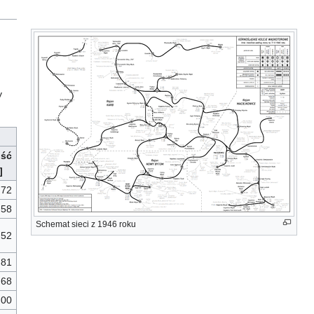
y
ość
]
,72
,58
Schemat sieci z 1946 roku
,52
,81
,68
,00