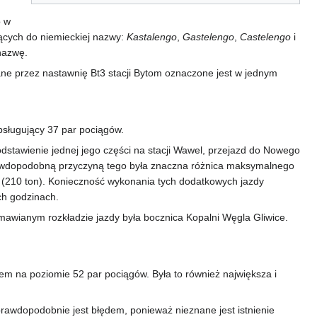
o w
ących do niemieckiej nazwy:
Kastalengo
,
Gastelengo
,
Castelengo
i
nazwę.
ne przez nastawnię Bt3 stacji Bytom oznaczone jest w jednym
bsługujący 37 par pociągów.
stawienie jednej jego części na stacji Wawel, przejazd do Nowego
Prawdopodobną przyczyną tego była znaczna różnica maksymalnego
(210 ton). Konieczność wykonania tych dodatkowych jazdy
h godzinach.
awianym rozkładzie jazdy była bocznica Kopalni Węgla Gliwice.
em na poziomie 52 par pociągów. Była to również największa i
prawdopodobnie jest błędem, ponieważ nieznane jest istnienie