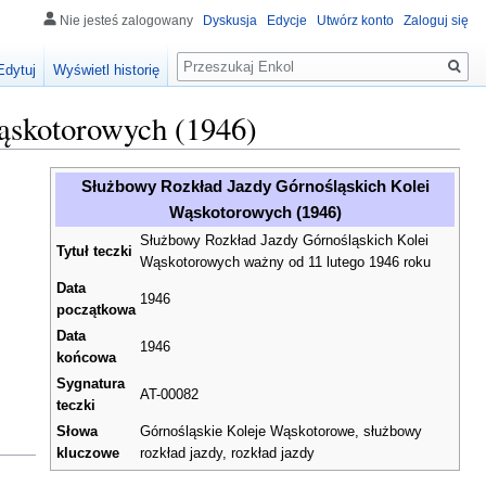
Nie jesteś zalogowany
Dyskusja
Edycje
Utwórz konto
Zaloguj się
Szukaj
Edytuj
Wyświetl historię
ąskotorowych (1946)
Służbowy Rozkład Jazdy Górnośląskich Kolei
Wąskotorowych (1946)
Służbowy Rozkład Jazdy Górnośląskich Kolei
Tytuł teczki
Wąskotorowych ważny od 11 lutego 1946 roku
Data
1946
początkowa
Data
1946
końcowa
Sygnatura
AT-00082
teczki
Słowa
Górnośląskie Koleje Wąskotorowe, służbowy
kluczowe
rozkład jazdy, rozkład jazdy