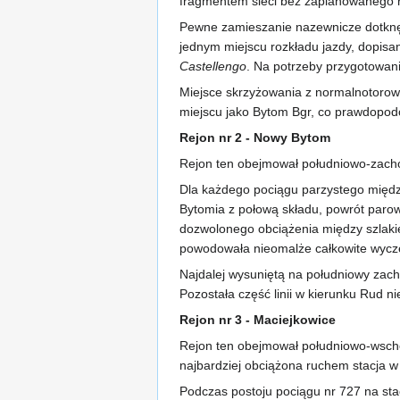
fragmentem sieci bez zaplanowanego 
Pewne zamieszanie nazewnicze dotknęł
jednym miejscu rozkładu jazdy, dopis
Castellengo
. Na potrzeby przygotowani
Miejsce skrzyżowania z normalnotorową
miejscu jako Bytom Bgr, co prawdopod
Rejon nr 2 - Nowy Bytom
Rejon ten obejmował południowo-zachod
Dla każdego pociągu parzystego międz
Bytomia z połową składu, powrót paro
dozwolonego obciążenia między szlaki
powodowała nieomalże całkowite wycz
Najdalej wysuniętą na południowy zac
Pozostała część linii w kierunku Rud ni
Rejon nr 3 - Maciejkowice
Rejon ten obejmował południowo-wschod
najbardziej obciążona ruchem stacja w 
Podczas postoju pociągu nr 727 na sta