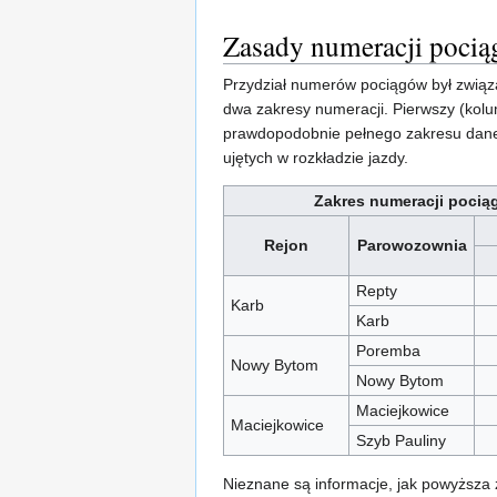
Zasady numeracji poci
Przydział numerów pociągów był związ
dwa zakresy numeracji. Pierwszy (kolu
prawdopodobnie pełnego zakresu danej
ujętych w rozkładzie jazdy.
Zakres numeracji pocią
Rejon
Parowozownia
Repty
Karb
Karb
Poremba
Nowy Bytom
Nowy Bytom
Maciejkowice
Maciejkowice
Szyb Pauliny
Nieznane są informacje, jak powyższa