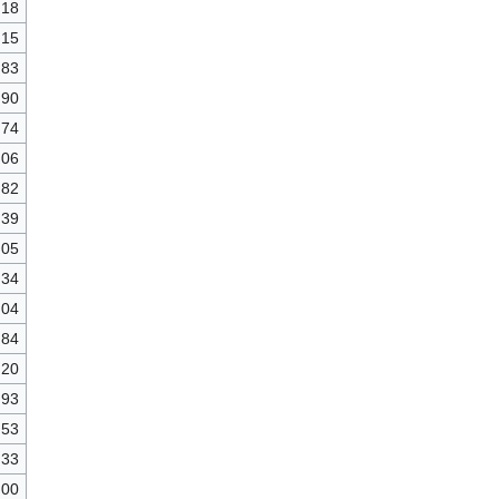
,18
,15
,83
,90
,74
,06
,82
,39
,05
,34
,04
,84
,20
,93
,53
,33
,00