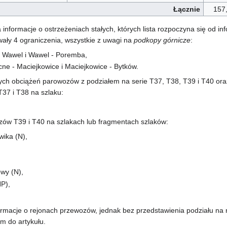
Łącznie
157
informacje o ostrzeżeniach stałych, których lista rozpoczyna się od inf
ały 4 ograniczenia, wszystkie z uwagi na
podkopy górnicze
:
 Wawel i Wawel - Poremba,
ne - Maciejkowice i Maciejkowice - Bytków.
ych obciążeń parowozów z podziałem na serie T37, T38, T39 i T40 oraz k
37 i T38 na szlaku:
zów T39 i T40 na szlakach lub fragmentach szlaków:
wika (N),
wy (N),
P),
ormacje o rejonach przewozów, jednak bez przedstawienia podziału na n
m do artykułu.