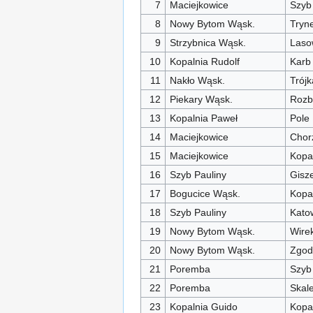
7
Maciejkowice
Szyb
8
Nowy Bytom Wąsk.
Tryn
9
Strzybnica Wąsk.
Laso
10
Kopalnia Rudolf
Karb
11
Nakło Wąsk.
Trójk
12
Piekary Wąsk.
Rozb
13
Kopalnia Paweł
Pole
14
Maciejkowice
Chor
15
Maciejkowice
Kopa
16
Szyb Pauliny
Gisze
17
Bogucice Wąsk.
Kopa
18
Szyb Pauliny
Kato
19
Nowy Bytom Wąsk.
Wire
20
Nowy Bytom Wąsk.
Zgod
21
Poremba
Szyb
22
Poremba
Skal
23
Kopalnia Guido
Kopa