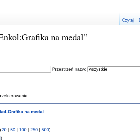
Czytaj
„Enkol:Grafika na medal”
Przestrzeń nazw:
rzekierowania
kol:Grafika na medal
:
(
20
|
50
|
100
|
250
|
500
)
j
)