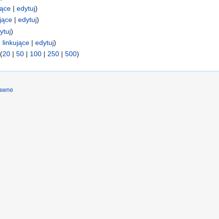
jące
|
edytuj
)
jące
|
edytuj
)
ytuj
)
 linkujące
|
edytuj
)
(
20
|
50
|
100
|
250
|
500
)
rawne