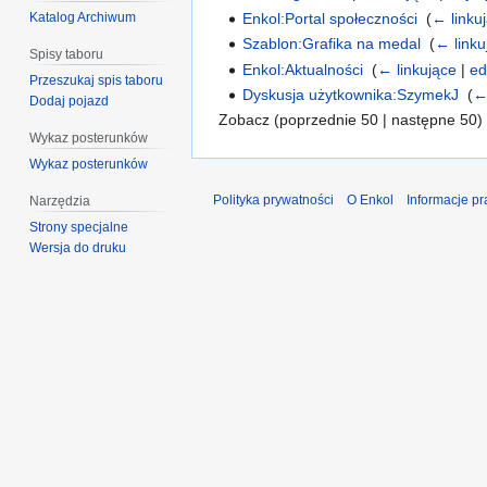
Enkol:Portal społeczności
‎
(
← linku
Katalog Archiwum
Szablon:Grafika na medal
‎
(
← linku
Spisy taboru
Enkol:Aktualności
‎
(
← linkujące
|
ed
Przeszukaj spis taboru
Dyskusja użytkownika:SzymekJ
‎
(
←
Dodaj pojazd
Zobacz (poprzednie 50 | następne 50) 
Wykaz posterunków
Wykaz posterunków
Polityka prywatności
O Enkol
Informacje p
Narzędzia
Strony specjalne
Wersja do druku