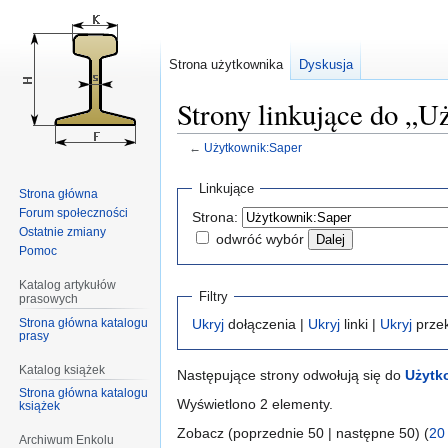
Strona użytkownika
Dyskusja
Strony linkujące do „U
←
Użytkownik:Saper
Przejdź
Przejdź
Linkujące
Strona główna
do
do
Forum społeczności
Strona:
nawigacji
wyszukiwania
Ostatnie zmiany
odwróć wybór
Pomoc
Katalog artykułów
Filtry
prasowych
Strona główna katalogu
Ukryj
dołączenia |
Ukryj
linki |
Ukryj
przek
prasy
Katalog książek
Następujące strony odwołują się do
Użytk
Strona główna katalogu
Wyświetlono 2 elementy.
książek
Zobacz (poprzednie 50 | następne 50) (
20
Archiwum Enkolu