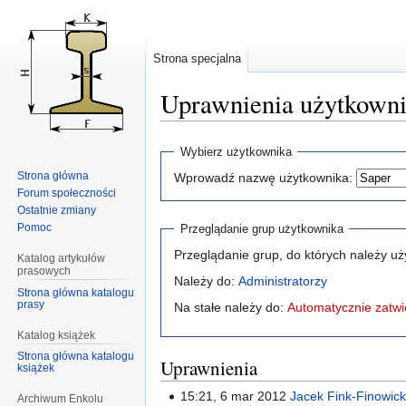
Strona specjalna
Uprawnienia użytkown
Przejdź
Przejdź
Wybierz użytkownika
do
do
Strona główna
Wprowadź nazwę użytkownika:
nawigacji
wyszukiwania
Forum społeczności
Ostatnie zmiany
Pomoc
Przeglądanie grup użytkownika
Przeglądanie grup, do których należy u
Katalog artykułów
prasowych
Należy do:
Administratorzy
Strona główna katalogu
prasy
Na stałe należy do:
Automatycznie zatwi
Katalog książek
Strona główna katalogu
Uprawnienia
książek
15:21, 6 mar 2012
Jacek Fink-Finowick
Archiwum Enkolu