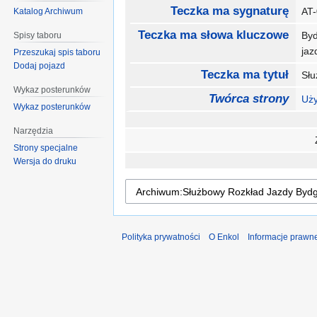
Teczka ma sygnaturę
AT
Katalog Archiwum
Teczka ma słowa kluczowe
By
Spisy taboru
ja
Przeszukaj spis taboru
Dodaj pojazd
Teczka ma tytuł
Słu
Wykaz posterunków
Twórca strony
Uży
Wykaz posterunków
Narzędzia
Strony specjalne
Wersja do druku
Polityka prywatności
O Enkol
Informacje prawn