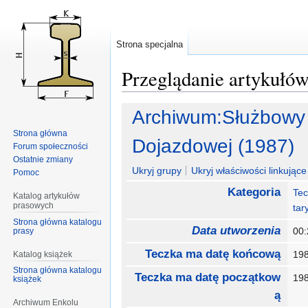
Strona specjalna
Przeglądanie artykułó
Przejdź
Przejdź
Archiwum:Służbowy 
do
do
Strona główna
nawigacji
wyszukiwania
Dojazdowej (1987)
Forum społeczności
Ostatnie zmiany
Ukryj grupy
Ukryj właściwości linkujące 
Pomoc
Kategoria
Tec
Katalog artykułów
prasowych
tar
Strona główna katalogu
Data utworzenia
00:
prasy
Teczka ma datę końcową
19
Katalog książek
Strona główna katalogu
Teczka ma datę początkow
19
książek
ą
Archiwum Enkolu