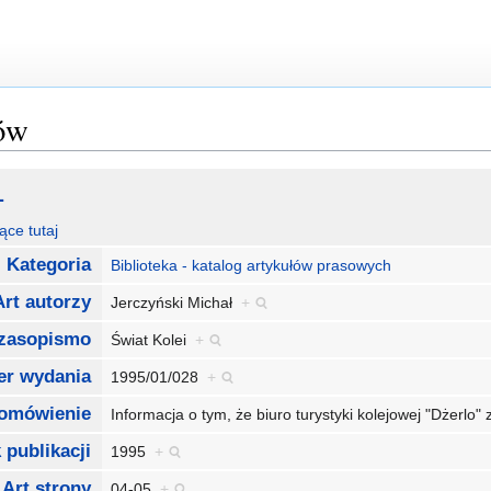
łów
1
ące tutaj
Kategoria
Biblioteka - katalog artykułów prasowych
Art autorzy
Jerczyński Michał
+
czasopismo
Świat Kolei
+
er wydania
1995/01/028
+
 omówienie
Informacja o tym, że biuro turystyki kolejowej "Dżerlo
 publikacji
1995
+
Art strony
04-05
+