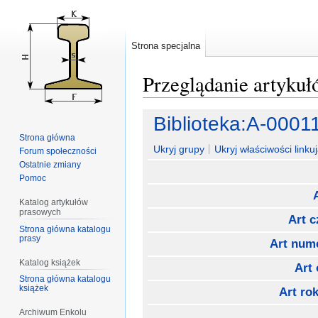
Strona specjalna
Przeglądanie artyku
Przejdź
Przejdź
Biblioteka:A-0001
do
do
Strona główna
nawigacji
wyszukiwania
Ukryj grupy
Ukryj właściwości linkuj
Forum społeczności
Ostatnie zmiany
Pomoc
Katalog artykułów
prasowych
Art 
Strona główna katalogu
prasy
Art num
Katalog książek
Art
Strona główna katalogu
książek
Art rok
Archiwum Enkolu