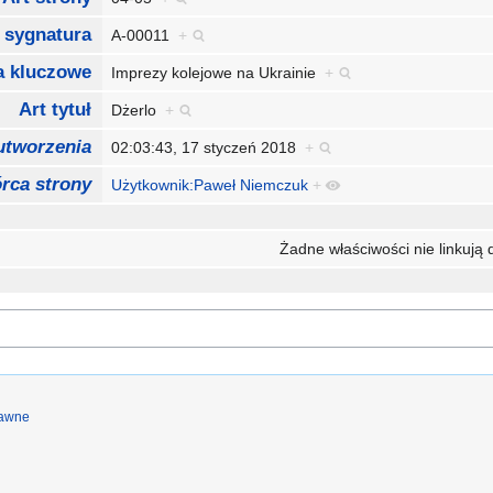
 sygnatura
A-00011
+
a kluczowe
Imprezy kolejowe na Ukrainie
+
Art tytuł
Dżerlo
+
utworzenia
02:03:43, 17 styczeń 2018
+
rca strony
Użytkownik:Paweł Niemczuk
+
Żadne właściwości nie linkują d
rawne