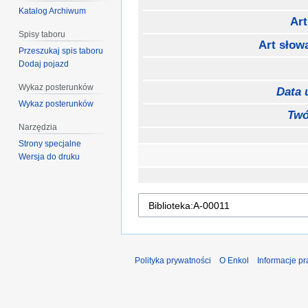
Katalog Archiwum
Art
Spisy taboru
Art słow
Przeszukaj spis taboru
Dodaj pojazd
Wykaz posterunków
Data 
Wykaz posterunków
Twó
Narzędzia
Strony specjalne
Wersja do druku
Polityka prywatności
O Enkol
Informacje p